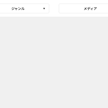
ジャンル
メディア