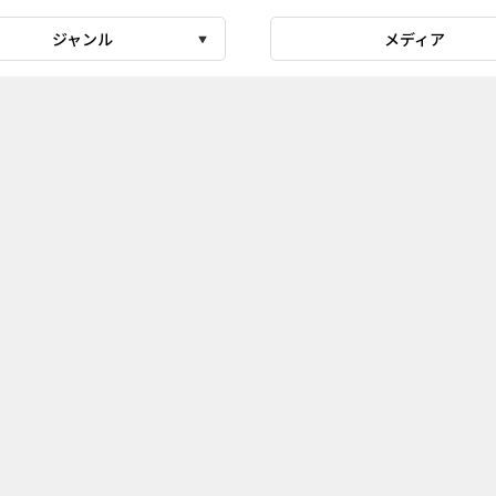
ジャンル
メディア