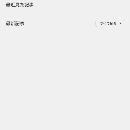
最近見た記事
最新記事
すべて見る
0
2026.08.07
2026.08.07
ドーナツを売るだけじゃない ク
行き先ではな
リスピー・クリーム×アドベン
関係人口を育
チャーワールドの体験設計
せ」