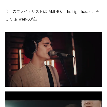
今回のファイナリストはTAMINO、The Lighthouse、そ
してKai Wénの3組。