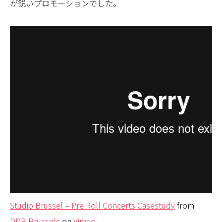
が鋭いプロモーションでした。
Studio Brussel – Pre Roll Concerts Casestudy
from
DDB Brussels
on
Vimeo
.