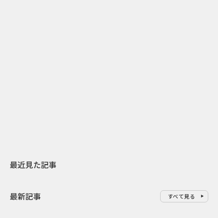
2
2026.07.31
2026.07.29
日本上陸30周年を地域の未来へ
AIモデルが「
スターバックスが3県から始める
登場 伝統I
地元共創PR
わせた広告事
最近見た記事
最新記事
すべて見る