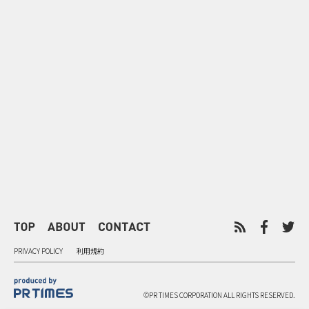
0
2026.08.08
2026.08.08
令和8年8月8日の“8並び”を1日
“蛇口からみ
限りの祭に 叡山電鉄が八瀬で仕
谷で！ファン
掛ける科学と縁日
ご当地体験で
PRIVACY POLICY
利用規約
©PR TIMES CORPORATION ALL RIGHTS RESERVED.