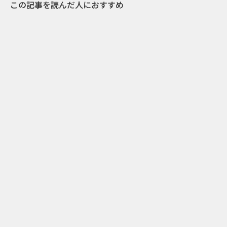
この記事を読んだ人におすすめ
0
2018.04.20
【Pick of the week】今週の国内事例ピックア
ップ 4/20