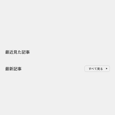
日本上陸30周年を地域の未来へ
AIモデルが「
スターバックスが3県から始める
登場 伝統I
地元共創PR
わせた広告事
最近見た記事
最新記事
すべて見る