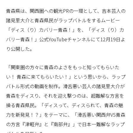
青森県は、関西圏への観光PRの一環として、吉本芸人の
諸見里大介と青森県民がラップバトルをするムービー
「ディス（り）カバリー青森！」を、「ディス（り）カ
バリー青森！」公式YouTubeチャンネルにて12月19日よ
り公開した。
「関東圏の方々に青森のよさをもっと知ってもらいた
い！ 青森に来てもらいたい！」という思いから、ラップ
バトル形式の動画を制作。滑舌悪い芸人の諸見里大介が
青森をディスり、それを迎え撃つのは、超難解な方言を
操る青森県民。「ディスって、ディスられて、青森の魅
力を新発見！？」をテーマに、「滑舌悪い関西弁VS青森
の方言『津軽弁』と『南部弁』」で日本一難解なラップ