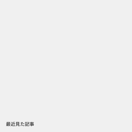
2
2026.07.31
2026.07.29
日本上陸30周年を地域の未来へ
AIモデルが「
スターバックスが3県から始める
登場 伝統I
地元共創PR
わせた広告事
最近見た記事