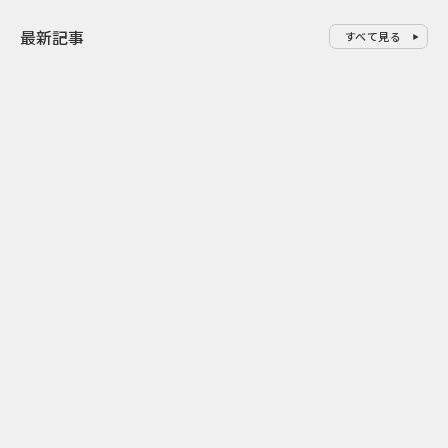
最新記事
すべて見る
0
2026.08.06
2026.08.06
似合うかわからない不安をAIで
配って終わら
先回り mevuとJUNO HAIRの来
ビスコの実売
店前体験
リング