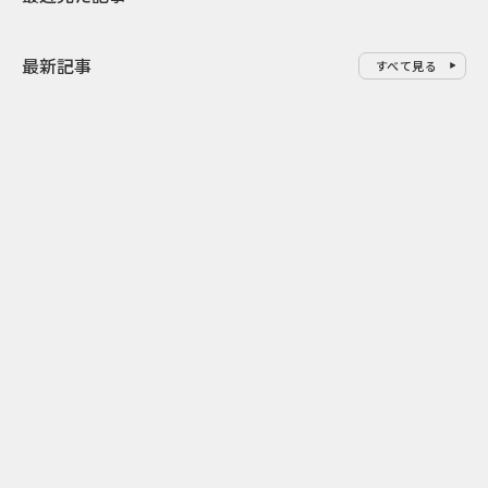
最新記事
すべて見る
0
2026.08.06
2026.08.06
サンリオが8月7日を“ハナマルデ
似合うかわか
ー”に制定 記念日に企業価値を
先回り mevu
広げるブランド施策
店前体験