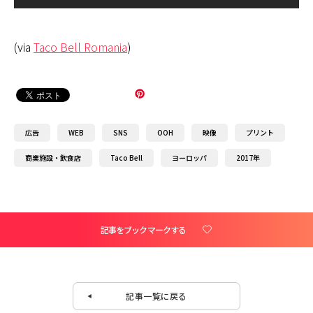
(via
Taco Bell Romania
)
広告
WEB
SNS
OOH
映像
プリント
商業施設・飲食店
Taco Bell
ヨーロッパ
2017年
記事をブックマークする
記事一覧に戻る