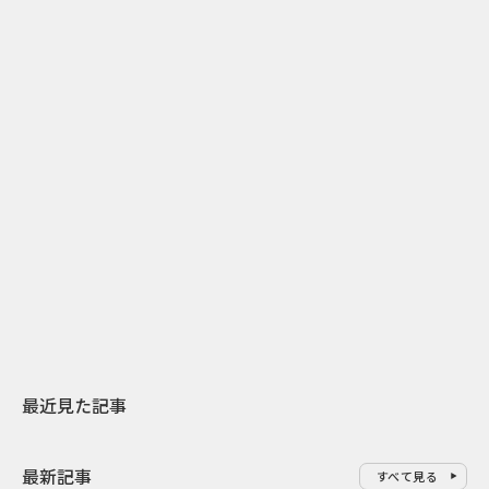
2
2026.07.31
2026.07.29
日本上陸30周年を地域の未来へ
AIモデルが「
スターバックスが3県から始める
登場 伝統I
地元共創PR
わせた広告事
最近見た記事
最新記事
すべて見る