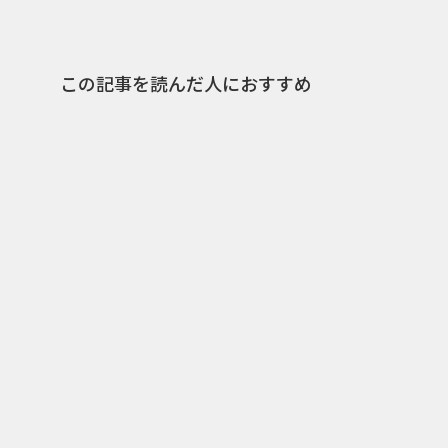
この記事を読んだ人におすすめ
2
2017.01.09
2013.06.
愛情表現の裏に隠された言葉
児童虐待
の暴力。DV防止を啓発す
待児童2
る、視覚的トリックを利用し
した新聞「T
た看板広告
Abuse」