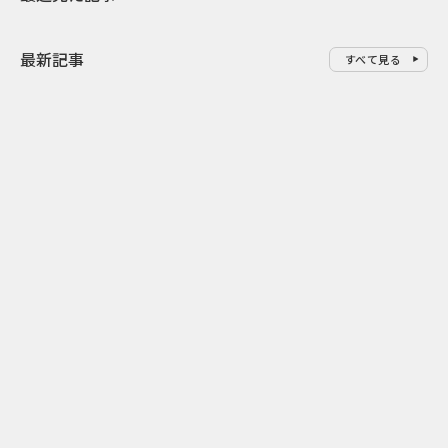
最新記事
すべて見る
0
2026.08.06
2026.08.06
似合うかわからない不安をAIで
配って終わら
先回り mevuとJUNO HAIRの来
ビスコの実売
店前体験
リング