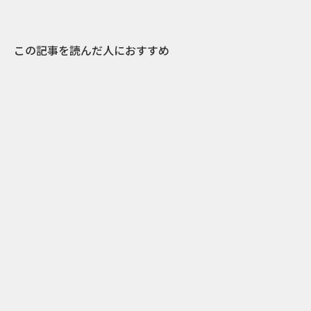
この記事を読んだ人におすすめ
2
2013.10.21
二度見必至！トリックアートを用いたUKホンダ