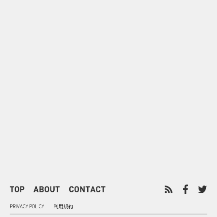
0
2026.08.08
2026.08.08
令和8年8月8日の“8並び”を1日
“蛇口からみ
限りの祭に 叡山電鉄が八瀬で仕
谷で！ファン
掛ける科学と縁日
ご当地体験で
PRIVACY POLICY
利用規約