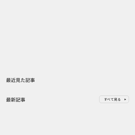
2
2026.07.31
2026.07.30
日本上陸30周年を地域の未来へ
おかっぱから
スターバックスが3県から始める
の大刷新 THE
地元共創PR
レラップ新C
最近見た記事
最新記事
すべて見る