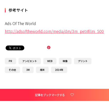
参考サイト
Ads Of The World
http://adsoftheworld.com/media/dm/3m_petrifilm_500_n
PR
アンビエント
WEB
映像
プリント
その他
3M
南米
2014年
記事をブックマークする