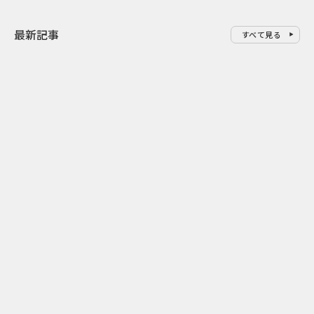
最新記事
すべて見る
0
2026.08.08
2026.08.08
令和8年8月8日の“8並び”を1日
“蛇口からみ
限りの祭に 叡山電鉄が八瀬で仕
谷で！ファン
掛ける科学と縁日
ご当地体験で