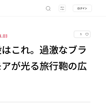
ログイン
1
4.03
段はこれ。過激なブラ
モアが光る旅行鞄の広