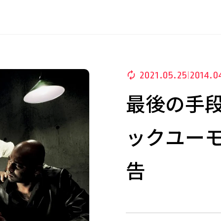
2021.05.25
2014.0
|
最後の手
ックユー
告