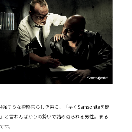
強そうな警察官らしき男に、「早くSamsoniteを開
」と言わんばかりの勢いで詰め寄られる男性。まる
です。