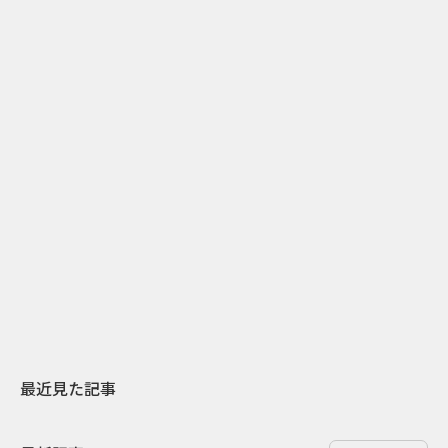
2
2026.07.31
2026.07.29
日本上陸30周年を地域の未来へ
AIモデルが「
スターバックスが3県から始める
登場 伝統I
地元共創PR
わせた広告事
最近見た記事