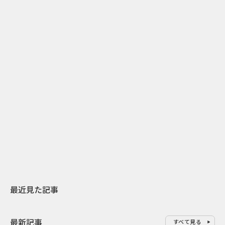
2
2026.07.31
2026.07.29
日本上陸30周年を地域の未来へ
AIモデルが「
スターバックスが3県から始める
登場 伝統I
地元共創PR
わせた広告事
最近見た記事
最新記事
すべて見る