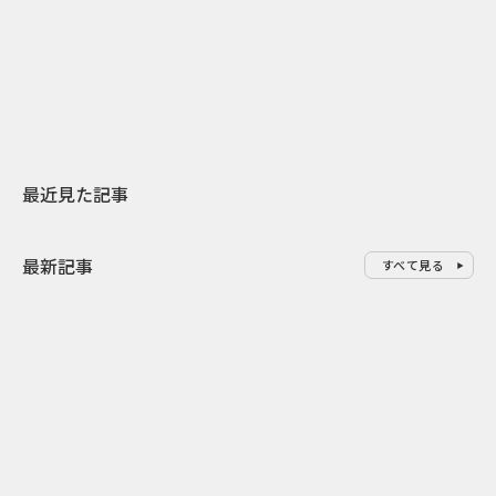
日本上陸30周年を地域の未来へ
AIモデルが「
スターバックスが3県から始める
登場 伝統I
地元共創PR
わせた広告事
最近見た記事
最新記事
すべて見る
0