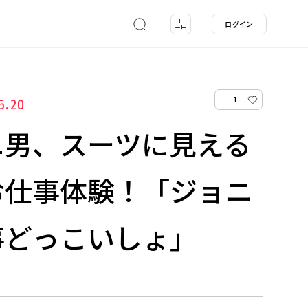
ログイン
1
5.20
ニ男、スーツに見える
お仕事体験！「ジョニ
事どっこいしょ」