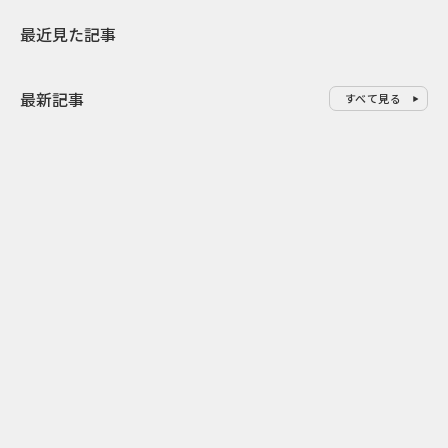
最近見た記事
最新記事
すべて見る
1
2026.08.10
2026.08.10
毎年待ち遠しい「鳩の日」へ 豊
Z世代の「バ
島屋に学ぶ記念日マーケティン
ラマへ ユー
グ
ンツ化するバ