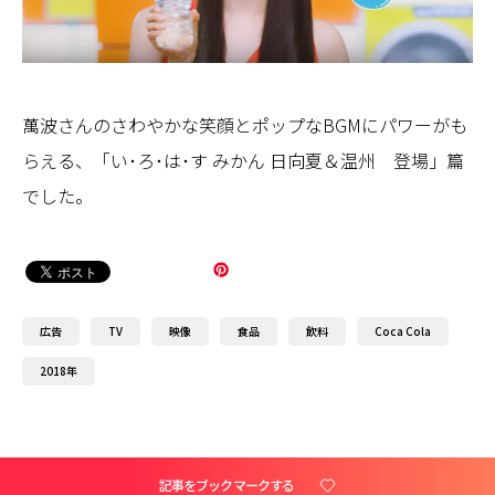
萬波さんのさわやかな笑顔とポップなBGMにパワーがも
らえる、「い･ろ･は･す みかん 日向夏＆温州 登場」篇
でした。
広告
TV
映像
食品
飲料
Coca Cola
2018年
記事をブックマークする