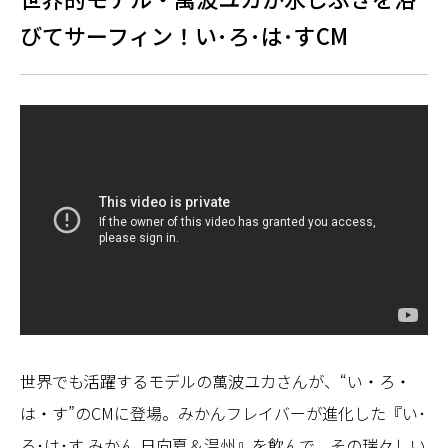
びてサーフィン！い･ろ･は･すCM
世界でも活躍するモデルの萬波ユカさんが、“い・ろ・
は・す”のCMに登場。みかんフレイバーが進化した『い･
ろ･は･す みかん 日向夏＆温州』を飲んで、その瑞々しい