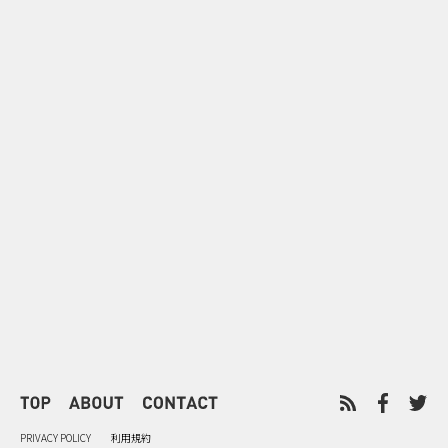
0
2026.08.08
2026.08.08
令和8年8月8日の“8並び”を1日
“蛇口からみ
限りの祭に 叡山電鉄が八瀬で仕
谷で！ファン
掛ける科学と縁日
ご当地体験で
PRIVACY POLICY
利用規約