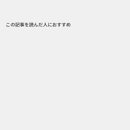
この記事を読んだ人におすすめ
0
2019.01.09
食べるたびに「いちごとろとろ」。山本舞香、