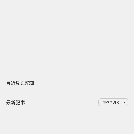
2
2026.07.31
2026.07.29
日本上陸30周年を地域の未来へ
AIモデルが「
スターバックスが3県から始める
登場 伝統I
地元共創PR
わせた広告事
最近見た記事
最新記事
すべて見る