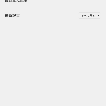
最近見た記事
最新記事
すべて見る
0
2026.08.08
2026.08.08
令和8年8月8日の“8並び”を1日
“蛇口からみ
限りの祭に 叡山電鉄が八瀬で仕
谷で！ファン
掛ける科学と縁日
ご当地体験で