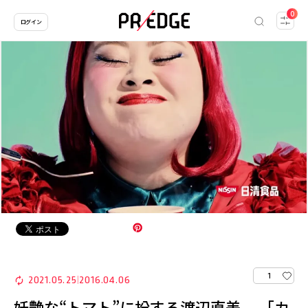
0
ログイン
1
2021.05.25
2016.04.06
|
妖艶な“トマト”に扮する渡辺直美 「カ