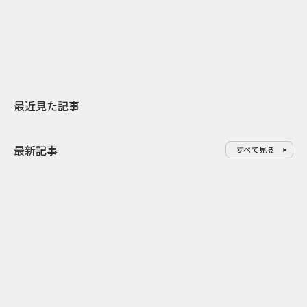
スターバックスが3県から始める
登場 伝統I
地元共創PR
わせた広告事
最近見た記事
最新記事
すべて見る
0