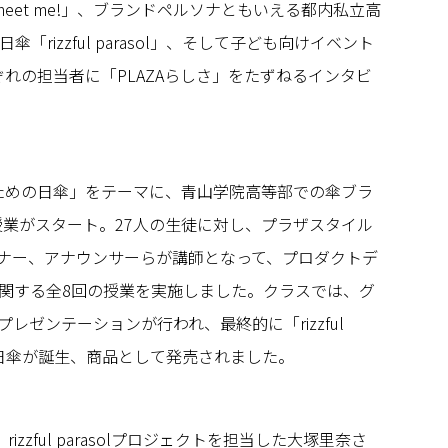
o meet me!」、ブランドペルソナともいえる都内私立高
rizzful parasol」、そして子ども向けイベント
」それぞれの担当者に「PLAZAらしさ」をたずねるインタビ
生のための日傘」をテーマに、青山学院高等部での傘ブラ
同授業がスタート。27人の生徒に対し、プラザスタイル
イナー、アナウンサーらが講師となって、プロダクトデ
関する全8回の授業を実施しました。クラスでは、グ
レゼンテーションが行われ、最終的に「rizzful
れた日傘が誕生、商品として発売されました。
zzful parasolプロジェクトを担当した大塚里奈さ