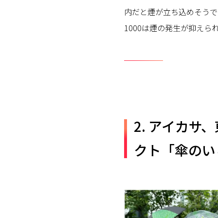
内だと煙が立ち込めそうで
1000は煙の発生が抑え
2. アイカサ
クト「傘のい