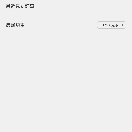
最近見た記事
最新記事
すべて見る
0
2026.08.07
2026.08.07
ゲームの新エリアが横浜に出
「試乗」の常
現！『ぽこ あ ポケモン』みなと
体験型マーケ
みらいジャック