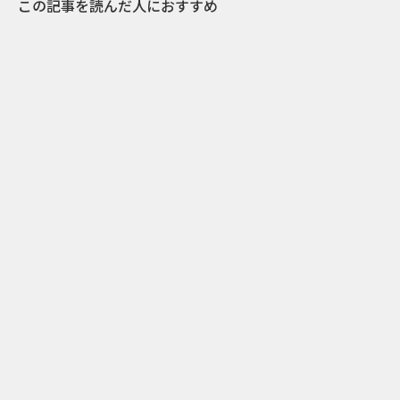
この記事を読んだ人におすすめ
2
2024.10.21
日本一の星空で地域活性に成功！ アイデア豊富
な長野県阿智村PR施策8つの事例