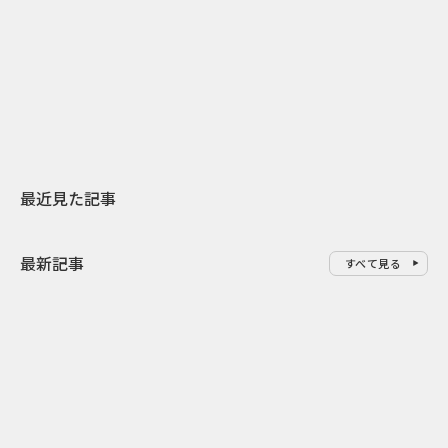
日本上陸30周年を地域の未来へ
AIモデルが「
スターバックスが3県から始める
登場 伝統I
地元共創PR
わせた広告事
最近見た記事
最新記事
すべて見る