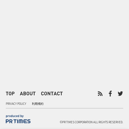
0
2026.08.06
2026.08.06
サンリオが8月7日を“ハナマルデ
似合うかわか
ー”に制定 記念日に企業価値を
先回り mevu
広げるブランド施策
店前体験
PRIVACY POLICY
利用規約
©PR TIMES CORPORATION ALL RIGHTS RESERVED.