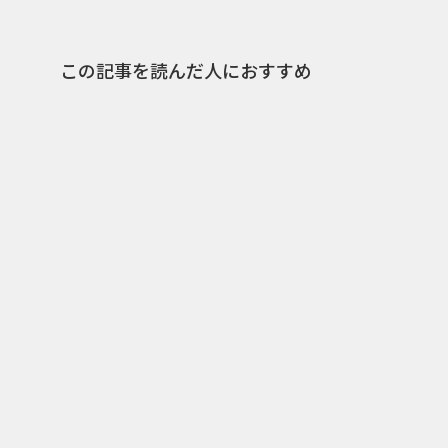
この記事を読んだ人におすすめ
3
2023.07.13
2024.02.
キレ塚、エロ塚、パブ塚、マ
「ニュー
ジ塚、さて広告商品はなんで
んなで踊
しょう？
てもらう