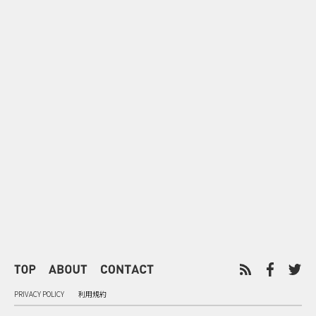
0
2026.08.06
2026.08.06
配って終わらせない とくし丸×
バーガーをコ
ビスコの実売につなげるサンプ
クドナルドが
リング
ンチ需要”
PRIVACY POLICY
利用規約