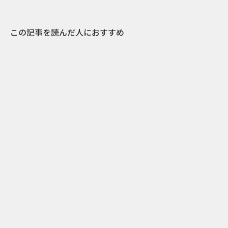
この記事を読んだ人におすすめ
3
2024.01.24
吊手広告を見つけて運試し！？「鰻の成瀬」の