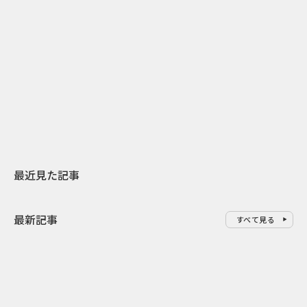
2
2026.07.31
2026.07.29
日本上陸30周年を地域の未来へ
AIモデルが「
スターバックスが3県から始める
登場 伝統I
地元共創PR
わせた広告事
最近見た記事
最新記事
すべて見る