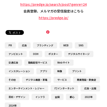
https://predge.jp/search/post?genre=24
会員登録、メルマガの受信設定はこちら
https://predge.jp/
PR
広告
ブランディング
WEB
SNS
アンビエント
OOH
ポスター
デジタルサイネージ
交通広告
動画配信サービス
Webサイト
インスタレーション
アプリ
映像
プリント
その他
デジタル機器・家電
サービス
商業施設・飲食店
エンターテインメント・レジャー
IT/インターネット
広告・出版
芸術・デザイン
インフラ
全国
都心
2023年
2024年