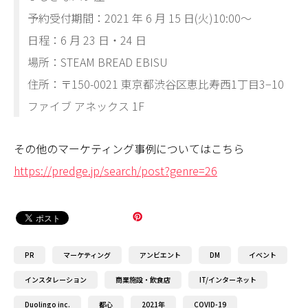
予約受付期間：2021 年 6 月 15 日(火)10:00～
日程：6 月 23 日・24 日
場所：STEAM BREAD EBISU
住所：〒150-0021 東京都渋谷区恵比寿西1丁目3−10
ファイブ アネックス 1F
その他のマーケティング事例についてはこちら
https://predge.jp/search/post?genre=26
PR
マーケティング
アンビエント
DM
イベント
インスタレーション
商業施設・飲食店
IT/インターネット
Duolingo inc.
都心
2021年
COVID-19