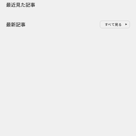
最近見た記事
最新記事
すべて見る
0
2026.08.10
2026.08.10
“ハイシェーブのおっさん”を4年
防災の日の企業
継続 フェザーが育てるブランド
選｜備えを自
との接点
慣へつなげる