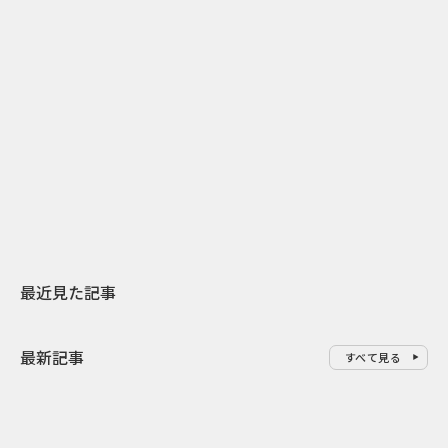
2
2026.07.31
2026.07.29
日本上陸30周年を地域の未来へ
AIモデルが「
スターバックスが3県から始める
登場 伝統I
地元共創PR
わせた広告事
最近見た記事
最新記事
すべて見る