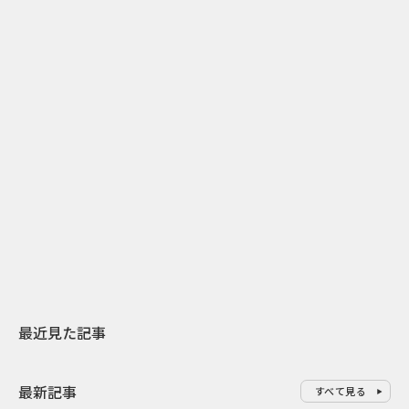
2
2026.07.31
2026.07.29
日本上陸30周年を地域の未来へ
AIモデルが「
スターバックスが3県から始める
登場 伝統I
地元共創PR
わせた広告事
最近見た記事
最新記事
すべて見る