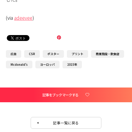
(via
adeevee
)
広告
CSR
ポスター
プリント
商業施設・飲食店
Mcdonald's
ヨーロッパ
2015年
記事をブックマークする
記事一覧に戻る