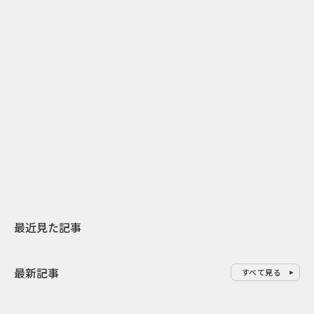
2
2026.07.31
2026.07.30
日本上陸30周年を地域の未来へ
おかっぱから
スターバックスが3県から始める
の大刷新 THE
地元共創PR
レラップ新C
最近見た記事
最新記事
すべて見る