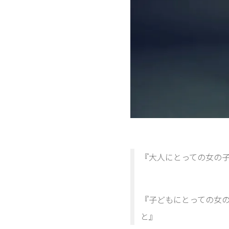
『大人にとっての女の
『子どもにとっての女
と』