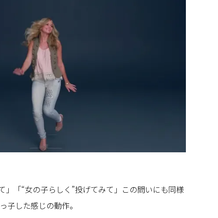
みて」「“女の子らしく”投げてみて」この問いにも同様
っ子した感じの動作。