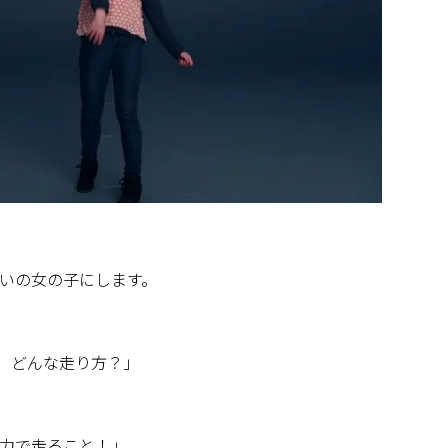
いの女の子にします。
て、どんな走り方？」
力で走ること！」。