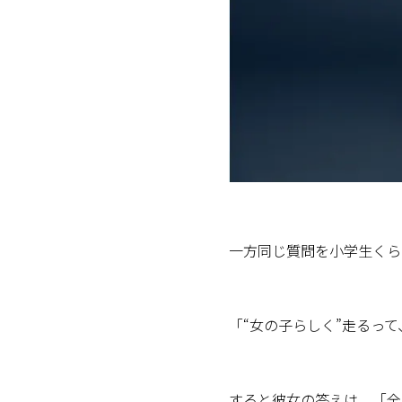
一方同じ質問を小学生くら
「“女の子らしく”走るっ
すると彼女の答えは、「全