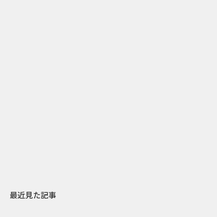
2
2026.07.31
2026.07.29
日本上陸30周年を地域の未来へ
AIモデルが「
スターバックスが3県から始める
登場 伝統I
地元共創PR
わせた広告事
最近見た記事