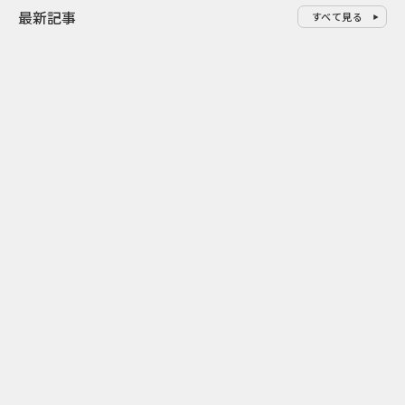
最新記事
すべて見る
0
2026.08.06
2026.08.06
配って終わらせない とくし丸×
バーガーをコ
ビスコの実売につなげるサンプ
クドナルドが
リング
ンチ需要”