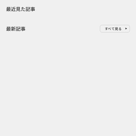
最近見た記事
最新記事
すべて見る
0
2026.08.06
2026.08.06
サンリオが8月7日を“ハナマルデ
似合うかわか
ー”に制定 記念日に企業価値を
先回り mevu
広げるブランド施策
店前体験