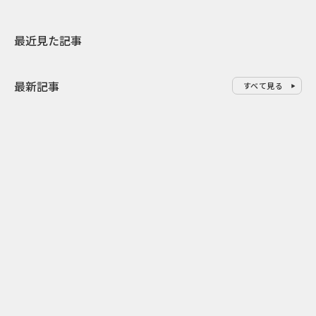
最近見た記事
最新記事
すべて見る
0
2026.08.06
2026.08.06
サンリオが8月7日を“ハナマルデ
似合うかわか
ー”に制定 記念日に企業価値を
先回り mevu