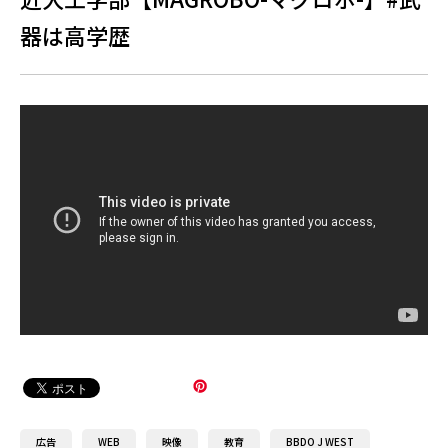
器は高学歴
広告
WEB
映像
教育
BBDO J WEST