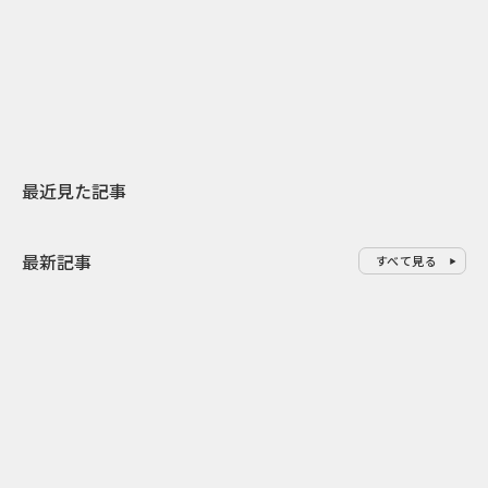
日本上陸30周年を地域の未来へ
AIモデルが「
スターバックスが3県から始める
登場 伝統I
地元共創PR
わせた広告事
最近見た記事
最新記事
すべて見る
0