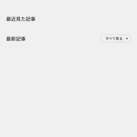
最近見た記事
最新記事
すべて見る
0
2026.08.09
2026.08.08
「水の先をつくれ」インフラを
令和8年8月8
支える会社が水の日に掲げたブ
限りの祭に 