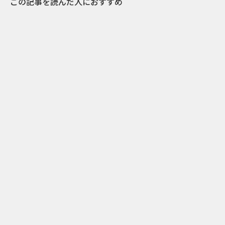
この記事を読んだ人におすすめ
4
2020.10.13
ブラック・ジャックのピノコが登場！「ピノか
わいいパッケージ50」WEB動画