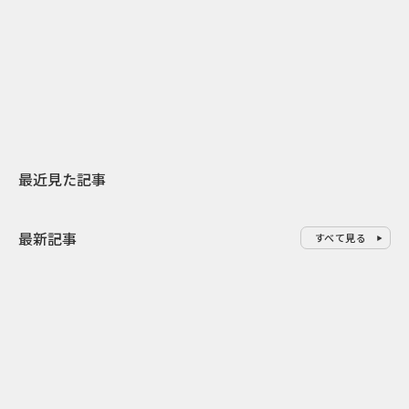
日本上陸30周年を地域の未来へ
AIモデルが「
スターバックスが3県から始める
登場 伝統I
地元共創PR
わせた広告事
最近見た記事
最新記事
すべて見る