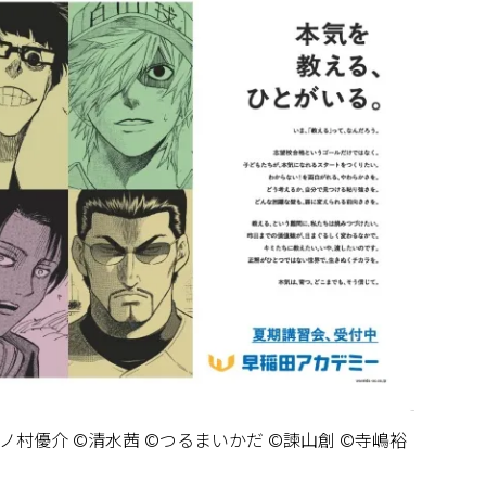
ノ村優介 ©清水茜 ©つるまいかだ ©諫山創 ©寺嶋裕