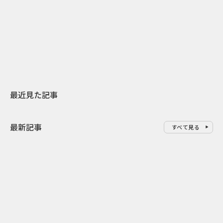
日本上陸30周年を地域の未来へ
おかっぱから
スターバックスが3県から始める
の大刷新 THE
地元共創PR
レラップ新C
最近見た記事
最新記事
すべて見る