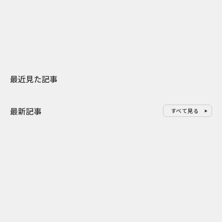
スターバックスが3県から始める
登場 伝統I
地元共創PR
わせた広告事
最近見た記事
最新記事
すべて見る
0