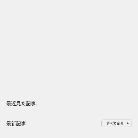
2
2026.07.31
2026.07.29
日本上陸30周年を地域の未来へ
AIモデルが「
スターバックスが3県から始める
登場 伝統I
地元共創PR
わせた広告事
最近見た記事
最新記事
すべて見る