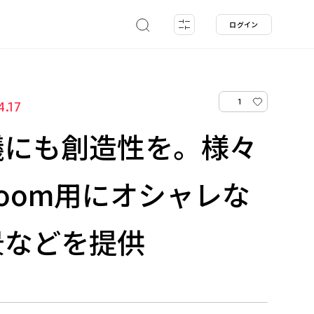
ログイン
1
4.17
議にも創造性を。様々
oom用にオシャレな
景などを提供