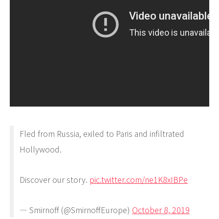
Fled from Russia, exiled to Paris and infiltrated
Hollywood.
Discover our story.
pic.twitter.com/ne1K8xIBPe
— Smirnoff (@SmirnoffEurope)
October 8, 2019