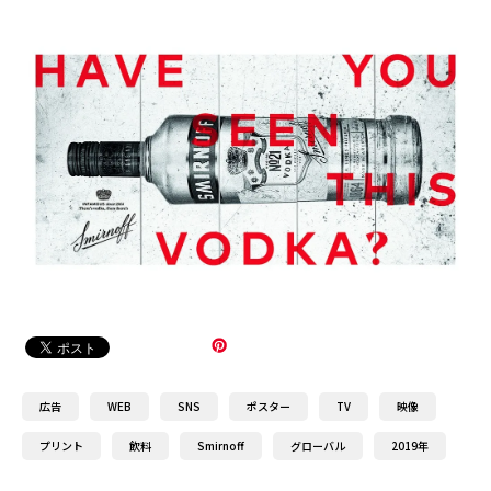
広告
WEB
SNS
ポスター
TV
映像
プリント
飲料
Smirnoff
グローバル
2019年