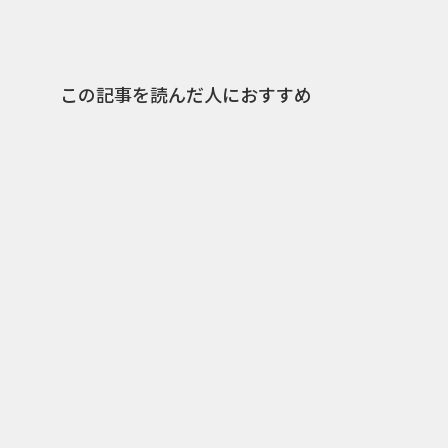
この記事を読んだ人におすすめ
25
2020.12.08
2018.01.
スウェーデンの人気バンド、
Spoti
Spotifyのプレイリストを使
の「201
った広告が話題に
ティスト