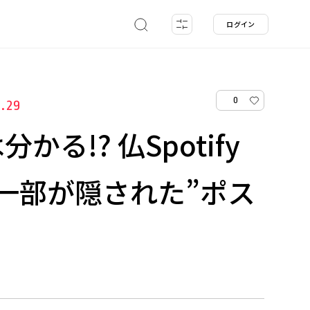
ログイン
0
1.29
かる!? 仏Spotify
一部が隠された”ポス