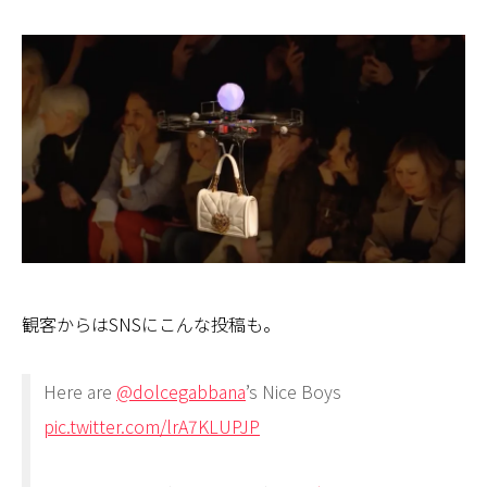
観客からはSNSにこんな投稿も。
Here are
@dolcegabbana
’s Nice Boys
pic.twitter.com/lrA7KLUPJP