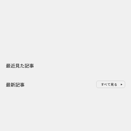
2026.07.31
2026.07.29
日本上陸30周年を地域の未来へ
AIモデルが「
スターバックスが3県から始める
登場 伝統I
地元共創PR
わせた広告事
最近見た記事
最新記事
すべて見る