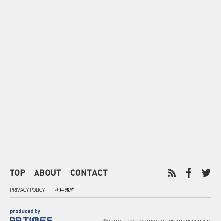
0
2026.08.08
2026.08.08
令和8年8月8日の“8並び”を1日
“蛇口からみ
限りの祭に 叡山電鉄が八瀬で仕
谷で！ファン
掛ける科学と縁日
ご当地体験で
PRIVACY POLICY
利用規約