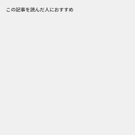
この記事を読んだ人におすすめ
0
2017.11.06
Googleの“ハンバーガー絵文字騒動”に便乗！
印マクドナルドとKFCがTwitterで熱いPRバト
ルを展開