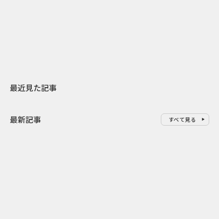
日本上陸30周年を地域の未来へ
AIモデルが「
スターバックスが3県から始める
登場 伝統I
地元共創PR
わせた広告事
最近見た記事
最新記事
すべて見る